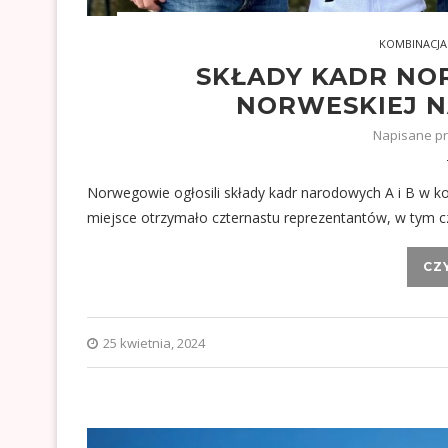
KOMBINACJA
SKŁADY KADR NO
NORWESKIEJ N
Napisane p
Norwegowie ogłosili składy kadr narodowych A i B w k
miejsce otrzymało czternastu reprezentantów, w tym cz
CZ
25 kwietnia, 2024