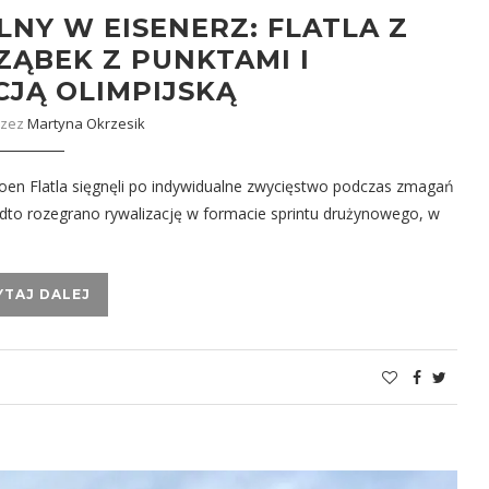
NY W EISENERZ: FLATLA Z
ZĄBEK Z PUNKTAMI I
CJĄ OLIMPIJSKĄ
rzez
Martyna Okrzesik
en Flatla sięgnęli po indywidualne zwycięstwo podczas zmagań
dto rozegrano rywalizację w formacie sprintu drużynowego, w
YTAJ DALEJ