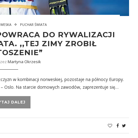
RWESKA
PUCHAR ŚWIATA
 POWRACA DO RYWALIZACJI
A. ,,TEJ ZIMY ZROBIŁ
TOSZENIE”
rzez
Martyna Okrzesik
żczyzn w kombinacji norweskiej, pozostaje na północy Europy.
i – Oslo. Na starcie domowych zawodów, zaprezentuje się…
YTAJ DALEJ