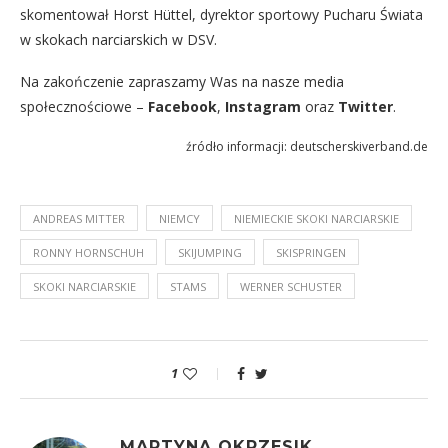
skomentował Horst Hüttel, dyrektor sportowy Pucharu Świata
w skokach narciarskich w DSV.
Na zakończenie zapraszamy Was na nasze media
społecznościowe –
Facebook
,
Instagram
oraz
Twitter
.
źródło informacji: deutscherskiverband.de
ANDREAS MITTER
NIEMCY
NIEMIECKIE SKOKI NARCIARSKIE
RONNY HORNSCHUH
SKIJUMPING
SKISPRINGEN
SKOKI NARCIARSKIE
STAMS
WERNER SCHUSTER
1
MARTYNA OKRZESIK