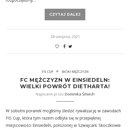
rozpoczęliśmy…
CZYTAJ DALEJ
28 sierpnia, 2021
FIS CUP
SKOKI MĘŻCZYZN
FC MĘŻCZYZN W EINSIEDELN:
WIELKI POWRÓT DIETHARTA!
Napisane przez
Dominika Śmiech
W sobotni poranek mogliśmy śledzić rywalizację w zawodach
FIS Cup, która tym razem odbyła się w przepięknej
miejscowości Einsiedeln, położonej w Szwajcarii. Skoczkowie