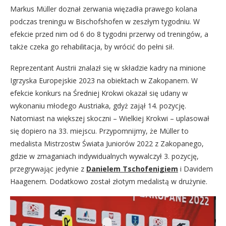
Markus Müller doznał zerwania więzadła prawego kolana
podczas treningu w Bischofshofen w zeszłym tygodniu. W
efekcie przed nim od 6 do 8 tygodni przerwy od treningów, a
także czeka go rehabilitacja, by wrócić do pełni sił.
Reprezentant Austrii znalazł się w składzie kadry na minione
Igrzyska Europejskie 2023 na obiektach w Zakopanem. W
efekcie konkurs na Średniej Krokwi okazał się udany w
wykonaniu młodego Austriaka, gdyż zajął 14. pozycję.
Natomiast na większej skoczni – Wielkiej Krokwi – uplasował
się dopiero na 33. miejscu. Przypomnijmy, że Müller to
medalista Mistrzostw Świata Juniorów 2022 z Zakopanego,
gdzie w zmaganiach indywidualnych wywalczył 3. pozycję,
przegrywając jedynie z
Danielem Tschofenigiem
i Davidem
Haagenem. Dodatkowo został złotym medalistą w drużynie.