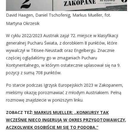
David Haagen, Daniel Tschofenig, Markus Mueller, fot.
Martyna Okrzesik
W cyklu 2022/2023 Austriak zajął 72. miejsce w klasyfikacji
generalnej Pucharu Świata, z dorobkiem 8 punktów, które
wywalczył w Titisee-Neustadt oraz Engelbergu. Znacznie
częściej oglądaliśmy go w zmaganiach Pucharu
Kontynentalnego, w którym ostatecznie uplasował się na 9.
pozycji z sumą 708 punktów.
Po starcie podczas Igrzysk Europejskich 2023 w Zakopanem,
mieliśmy okazję porozmawiać z młodym Austriakiem. Pełną
rozmowę znajdziecie w poniższym linku.
ZOBACZ TEŻ:
MARKUS MUELLER: ,,KONKURSY TAK
WCZEŚNIE NIECO INGERUJĄ W OKRES PRZYGOTOWAWCZY,
ACZKOLWIEK OSOBIŚCIE MI SIĘ TO PODOBA.”