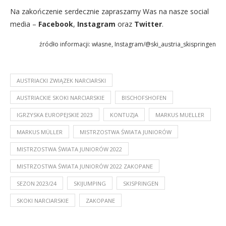
Na zakończenie serdecznie zapraszamy Was na nasze social
media –
Facebook
,
Instagram
oraz
Twitter
.
źródło informacji: własne, Instagram/@ski_austria_skispringen
AUSTRIACKI ZWIĄZEK NARCIARSKI
AUSTRIACKIE SKOKI NARCIARSKIE
BISCHOFSHOFEN
IGRZYSKA EUROPEJSKIE 2023
KONTUZJA
MARKUS MUELLER
MARKUS MÜLLER
MISTRZOSTWA ŚWIATA JUNIORÓW
MISTRZOSTWA ŚWIATA JUNIORÓW 2022
MISTRZOSTWA ŚWIATA JUNIORÓW 2022 ZAKOPANE
SEZON 2023/24
SKIJUMPING
SKISPRINGEN
SKOKI NARCIARSKIE
ZAKOPANE