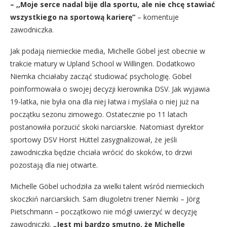
– ,,Moje serce nadal bije dla sportu, ale nie chcę stawiać
wszystkiego na sportową karierę”
– komentuje
zawodniczka.
Jak podają niemieckie media, Michelle Göbel jest obecnie w
trakcie matury w Upland School w Willingen. Dodatkowo
Niemka chciałaby zacząć studiować psychologię. Göbel
poinformowała o swojej decyzji kierownika DSV. Jak wyjawia
19-latka, nie była ona dla niej łatwa i myślała o niej już na
początku sezonu zimowego. Ostatecznie po 11 latach
postanowiła porzucić skoki narciarskie. Natomiast dyrektor
sportowy DSV Horst Hüttel zasygnalizował, że jeśli
zawodniczka będzie chciała wrócić do skoków, to drzwi
pozostają dla niej otwarte.
Michelle Göbel uchodziła za wielki talent wśród niemieckich
skoczkiń narciarskich. Sam długoletni trener Niemki – Jörg
Pietschmann – początkowo nie mógł uwierzyć w decyzję
zawodniczki.
„Jest mi bardzo smutno, że Michelle