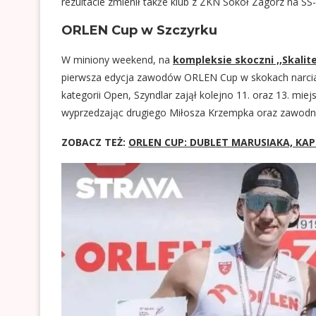
rezultacie zmienił także klub z ZKN Sokół Zagórz na SS
ORLEN Cup w Szczyrku
W miniony weekend, na
kompleksie skoczni ,,Skalit
pierwsza edycja zawodów ORLEN Cup w skokach narciar
kategorii Open, Szyndlar zajął kolejno 11. oraz 13. mie
wyprzedzając drugiego Miłosza Krzempka oraz zawodni
ZOBACZ TEŻ:
ORLEN CUP: DUBLET MARUSIAKA, KAP