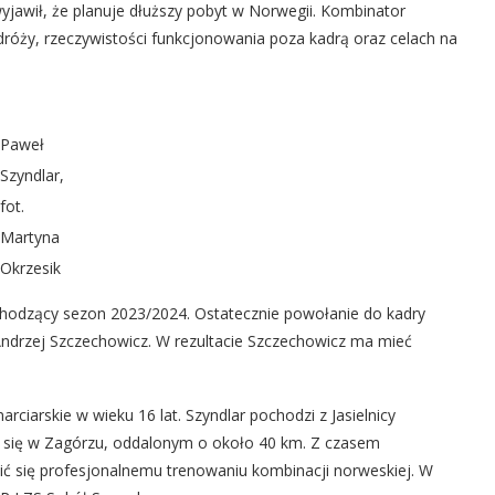
awił, że planuje dłuższy pobyt w Norwegii. Kombinator
róży, rzeczywistości funkcjonowania poza kadrą oraz celach na
Paweł
Szyndlar,
fot.
Martyna
Okrzesik
chodzący sezon 2023/2024. Ostatecznie powołanie do kadry
Andrzej Szczechowicz. W rezultacie Szczechowicz ma mieć
ciarskie w wieku 16 lat. Szyndlar pochodzi z Jasielnicy
ują się w Zagórzu, oddalonym o około 40 km. Z czasem
ić się profesjonalnemu trenowaniu kombinacji norweskiej. W