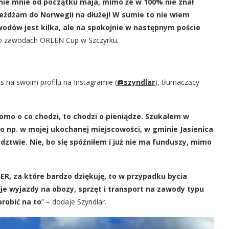
ie mnie od początku maja, mimo że w 100% nie znał
jeżdżam do Norwegii na dłużej! W sumie to nie wiem
wodów jest kilka, ale na spokojnie w następnym poście
po zawodach ORLEN Cup w Szczyrku.
is na swoim profilu na Instagramie (
@szyndlar
), tłumaczący
omo o co chodzi, to chodzi o pieniądze. Szukałem w
o np. w mojej ukochanej miejscowości, w gminie Jasienica
dztwie. Nie, bo się spóźniłem i już nie ma funduszy, mimo
R, za które bardzo dziękuję, to w przypadku bycia
e wyjazdy na obozy, sprzęt i transport na zawody typu
robić na to
” – dodaje Szyndlar.