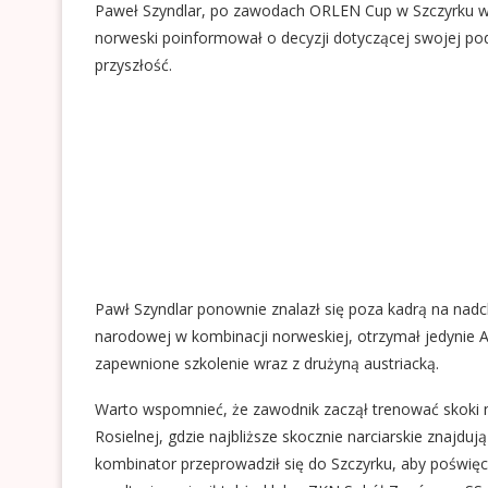
Paweł Szyndlar, po zawodach ORLEN Cup w Szczyrku wyj
norweski poinformował o decyzji dotyczącej swojej pod
przyszłość.
Pawł Szyndlar ponownie znalazł się poza kadrą na nad
narodowej w kombinacji norweskiej, otrzymał jedynie 
zapewnione szkolenie wraz z drużyną austriacką.
Warto wspomnieć, że zawodnik zaczął trenować skoki nar
Rosielnej, gdzie najbliższe skocznie narciarskie znajd
kombinator przeprowadził się do Szczyrku, aby poświęc