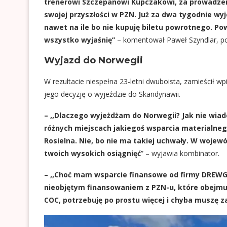
trenerowi Szczepanowi Kupczakowi, za prowadzen
swojej przyszłości w PZN. Już za dwa tygodnie wy
nawet na ile bo nie kupuję biletu powrotnego. Po
wszystko wyjaśnię”
– komentował Paweł Szyndlar, 
Wyjazd do Norwegii
W rezultacie niespełna 23-letni dwuboista, zamieścił wp
jego decyzję o wyjeździe do Skandynawii.
– ,,Dlaczego wyjeżdżam do Norwegii? Jak nie wiad
różnych miejscach jakiegoś wsparcia materialneg
Rosielna. Nie, bo nie ma takiej uchwały. W wojewó
twoich wysokich osiągnięć
” – wyjawia kombinator.
– ,,Choć mam wsparcie finansowe od firmy DREWGE
nieobjętym finansowaniem z PZN-u, które obejmuj
COC, potrzebuję po prostu więcej i chyba muszę za