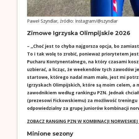
Paweł Szyndlar, źródło: Instagram/@szyndlar
Zimowe Igrzyska Olimpijskie 2026
– ,,Choć jest to chyba najgorsza opcja, bo zamiast
To i tak wolę to zrobić, ponieważ priorytetem je
Pucharu Kontynentalnego, na który czasami koszty
uzbierać, a licząc, że weekendów tych zawodów jes
startowe, którego nadal mam mało, jest mi potr
Igrzyskach Olimpijskich, które są moim celem, a m
zawodnikiem według rankingu PZN. Jednak chcia
(prezesowi Fickowskiemu) za możliwość treningu
odpowiedzialny za grupę juniorów kombinacji nor
ZOBACZ RANGING PZN W KOMBINACJI NORWESKIEJ 
Minione sezony