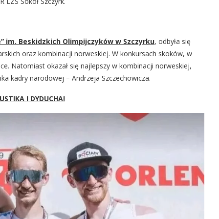
-R LZS Sokół Szczyrk.
e” im. Beskidzkich Olimpijczyków w Szczyrku
, odbyła się
skich oraz kombinacji norweskiej. W konkursach skoków, w
jsce. Natomiast okazał się najlepszy w kombinacji norweskiej,
ka kadry narodowej – Andrzeja Szczechowicza.
USTIKA I DYDUCHA!