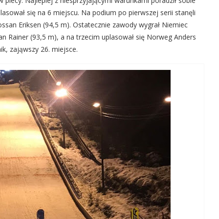
 plecy. Najlepiej z niesprzyjającymi warunkami poradził sobie
plasował się na 6 miejscu. Na podium po pierwszej serii stanęli
 Vossan Eriksen (94,5 m). Ostatecznie zawody wygrał Niemiec
efan Rainer (93,5 m), a na trzecim uplasował się Norweg Anders
k, zająwszy 26. miejsce.