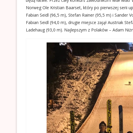
będą łatwe. Przez cały konkurs zawodnikom wiał wiatr w
Norweg Ole Kristian Baarset, który po pierwszej serii u
Fabian Seidl (96,5 m), Stefan Rainer (95,5 m) i Sander
Fabian Seidl (94,0 m), drugie miejsce zajął Austriak St
Ladehaug (93,0 m). Najlepszym z Polaków – Adam Niżni