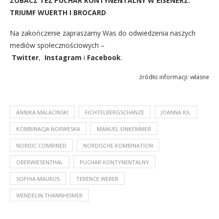
ZOBACZ TEŻ
PUCHAR KONTYNENTALNY W EISENERZ:
TRIUMF WUERTH I BROCARD
Na zakończenie zapraszamy Was do odwiedzenia naszych
mediów społecznościowych –
Twitter
,
Instagram
i
Facebook
.
źródło informacji: własne
ANNIKA MALACINSKI
FICHTELBERGSCHANZE
JOANNA KIL
KOMBINACJA NORWESKA
MANUEL EINKEMMER
NORDIC COMBINED
NORDISCHE KOMBINATION
OBERWIESENTHAL
PUCHAR KONTYNENTALNY
SOPHIA MAURUS
TERENCE WEBER
WENDELIN THANNHEIMER