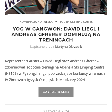
KOMBINACJA NORWESKA
YOUTH OLYMPIC GAMES
YOG W GANGWON: DAVID LIEGL I
ANDREAS GFRERER DOMINUJĄ NA
TRENINGACH
Napisane przez
Martyna Okrzesik
Reprezentanci Austrii – David Liegl oraz Andreas Gfrerer –
zdominowali sobotnie treningi na Alpensia Ski Jumping Centre
(HS109) w Pyeongchangu, poprzedzające konkursy w ramach
IV Zimowych Igrzysk Olimpijskich Młodzieży 2024…
CZYTAJ DALEJ
27 stycznia, 2024