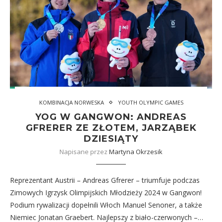
KOMBINACJA NORWESKA
YOUTH OLYMPIC GAMES
YOG W GANGWON: ANDREAS
GFRERER ZE ZŁOTEM, JARZĄBEK
DZIESIĄTY
Napisane przez
Martyna Okrzesik
Reprezentant Austrii – Andreas Gfrerer – triumfuje podczas
Zimowych Igrzysk Olimpijskich Młodzieży 2024 w Gangwon!
Podium rywalizacji dopełnili Włoch Manuel Senoner, a także
Niemiec Jonatan Graebert. Najlepszy z biało-czerwonych –…