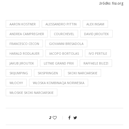
źródło: fisi.org
AARON KOSTNER
ALESSANDRO PITTIN
ALEX INSAM
ANDREA CAMPREGHER
COURCHEVEL
DAVID JIROUTEK
FRANCESCO CECON
GIOVANNI BRESADOLA
HARALD RODLAUER
IACOPO BORTOLAS
IVO PERTILE
JAKUB JIROUTEK
LETNIE GRAND PRIX
RAFFAELE BUZZI
SKIJUMPING
SKISPRINGEN
SKOKI NARCIARSKIE
WŁOCHY
WŁOSKA KOMBINACJA NORWESKA
WŁOSKIE SKOKI NARCIARSKIE
2