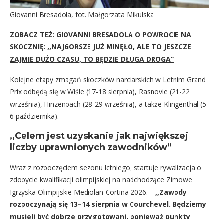
Giovanni Bresadola, fot. Małgorzata Mikulska
ZOBACZ TEŻ:
GIOVANNI BRESADOLA O POWROCIE NA
SKOCZNIĘ: ,,NAJGORSZE JUŻ MINĘŁO, ALE TO JESZCZE
ZAJMIE DUŻO CZASU, TO BĘDZIE DŁUGA DROGA”
Kolejne etapy zmagań skoczków narciarskich w Letnim Grand
Prix odbędą się w Wiśle (17-18 sierpnia), Rasnovie (21-22
września), Hinzenbach (28-29 września), a także Klingenthal (5-
6 października).
,,Celem jest uzyskanie jak największej
liczby uprawnionych zawodników”
Wraz z rozpoczęciem sezonu letniego, startuje rywalizacja o
zdobycie kwalifikacji olimpijskiej na nadchodzące Zimowe
Igrzyska Olimpijskie Mediolan-Cortina 2026. –
,,Zawody
rozpoczynają się 13–14 sierpnia w Courchevel. Będziemy
musieli być dobrze przygotowani, ponieważ punkty