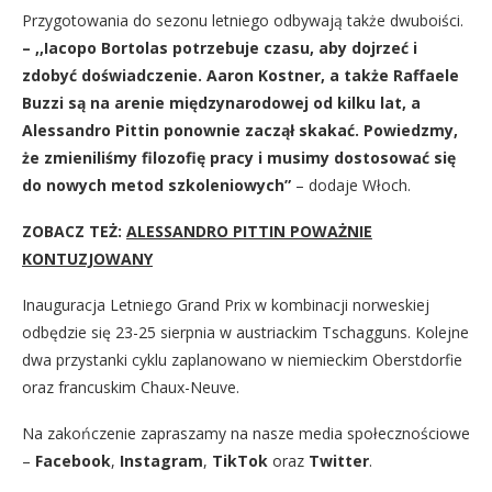
Przygotowania do sezonu letniego odbywają także dwuboiści.
– ,,Iacopo Bortolas potrzebuje czasu, aby dojrzeć i
zdobyć doświadczenie. Aaron Kostner, a także Raffaele
Buzzi są na arenie międzynarodowej od kilku lat, a
Alessandro Pittin ponownie zaczął skakać. Powiedzmy,
że zmieniliśmy filozofię pracy i musimy dostosować się
do nowych metod szkoleniowych”
– dodaje Włoch.
ZOBACZ TEŻ:
ALESSANDRO PITTIN POWAŻNIE
KONTUZJOWANY
Inauguracja Letniego Grand Prix w kombinacji norweskiej
odbędzie się 23-25 sierpnia w austriackim Tschagguns. Kolejne
dwa przystanki cyklu zaplanowano w niemieckim Oberstdorfie
oraz francuskim Chaux-Neuve.
Na zakończenie zapraszamy na nasze media społecznościowe
–
Facebook
,
Instagram
,
TikTok
oraz
Twitter
.