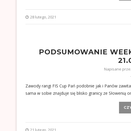
28 lutego, 2021
PODSUMOWANIE WEEKE
21.
Napisane prz
Zawody rangi FIS Cup Pań podobnie jak i Panów zawitał
sama w sobie znajduje się blisko granicy ze Słowenią
CZ
21 lutego, 2021