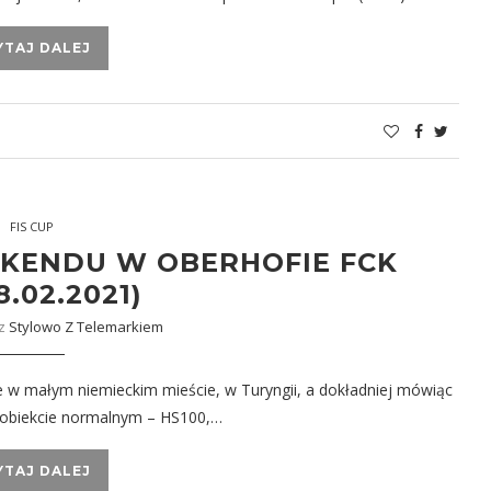
YTAJ DALEJ
FIS CUP
KENDU W OBERHOFIE FCK
8.02.2021)
ez
Stylowo Z Telemarkiem
ce w małym niemieckim mieście, w Turyngii, a dokładniej mówiąc
 obiekcie normalnym – HS100,…
YTAJ DALEJ