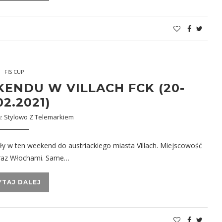
FIS CUP
NDU W VILLACH FCK (20-
02.2021)
ez
Stylowo Z Telemarkiem
y w ten weekend do austriackiego miasta Villach. Miejscowość
 oraz Włochami. Same…
YTAJ DALEJ