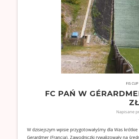
FIS CUP
FC PAŃ W GÉRARDMER
Z
Napisane p
W dzisiejszym wpisie przygotowałyśmy dla Was krótki
Gerardmer (Francja). Zawodniczki rywalizowały na śred