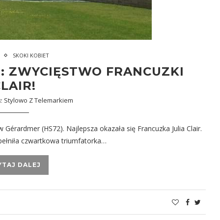
SKOKI KOBIET
: ZWYCIĘSTWO FRANCUZKI
LAIR!
ez
Stylowo Z Telemarkiem
 Gérardmer (HS72). Najlepsza okazała się Francuzka Julia Clair.
pełniła czwartkowa triumfatorka…
YTAJ DALEJ