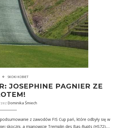
SKOKI KOBIET
: JOSEPHINE PAGNIER ZE
ŁOTEM!
rzez
Dominika Śmiech
e podsumowanie z zawodów FIS Cup pań, które odbyły się w
niej skoczni, a mianowicie Tremplin des Bas-Rupts (HS72).…