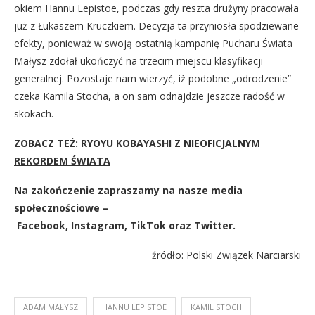
okiem Hannu Lepistoe, podczas gdy reszta drużyny pracowała
już z Łukaszem Kruczkiem. Decyzja ta przyniosła spodziewane
efekty, ponieważ w swoją ostatnią kampanię Pucharu Świata
Małysz zdołał ukończyć na trzecim miejscu klasyfikacji
generalnej. Pozostaje nam wierzyć, iż podobne „odrodzenie”
czeka Kamila Stocha, a on sam odnajdzie jeszcze radość w
skokach.
ZOBACZ TEŻ: RYOYU KOBAYASHI Z NIEOFICJALNYM
REKORDEM ŚWIATA
Na zakończenie zapraszamy na nasze media
społecznościowe –
Facebook
,
Instagram
,
TikTok
oraz
Twitter
.
źródło: Polski Związek Narciarski
ADAM MAŁYSZ
HANNU LEPISTOE
KAMIL STOCH