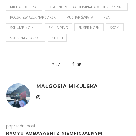
MICHAL DOLEZAL
OGÓLNOPOLSKA OLIMPIADA MŁODZIEŻY 2023
POLSKI ZWIĄZEK NARCIARSKI
PUCHAR ŚWIATA
PZN
SKI JUMPING HILL
SKIJUMPING
SKISPRINGEN
SKOKI
SKOKI NARCIARSKIE
STOCH
1
MAŁGOSIA MIKULSKA
poprzedni post
RYOYU KOBAYASHI Z NIEOFICJALNYM