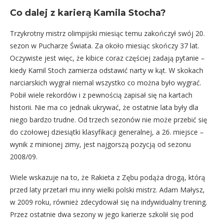
Co dalej z karierą Kamila Stocha?
Trzykrotny mistrz olimpijski miesiąc temu zakończył swój 20.
sezon w Pucharze Świata. Za około miesiąc skończy 37 lat.
Oczywiste jest więc, że kibice coraz częściej zadają pytanie –
kiedy Kamil Stoch zamierza odstawić narty w kąt. W skokach
narciarskich wygrał niemal wszystko co można było wygrać.
Pobił wiele rekordów i z pewnością zapisał się na kartach
historii. Nie ma co jednak ukrywać, że ostatnie lata były dla
niego bardzo trudne. Od trzech sezonów nie może przebić się
do czołowej dziesiątki klasyfikacji generalnej, a 26. miejsce –
wynik z minionej zimy, jest najgorszą pozycją od sezonu
2008/09.
Wiele wskazuje na to, że Rakieta z Zębu podąża drogą, którą
przed laty przetarł mu inny wielki polski mistrz. Adam Małysz,
w 2009 roku, również zdecydował się na indywidualny trening.
Przez ostatnie dwa sezony w jego karierze szkolił się pod