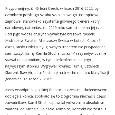
Przypomnijmy, iż 46-letni Czech, w latach 2016-2022, był
członkiem polskiego sztabu szkoleniowego. Początkowo
zajmował stanowisko asystenta głównego trenera kadry
narodowej, natomiast od 2019 roku sam stanął na jej czele.
Pod jego wodzą drużyna wywalczyła brązowe medale
Mistrzostw Świata i Mistrzostw Świata w Lotach. Chociaż
okres, kiedy Doležal był głównym trenerem nie przypadał na
sam szczyt formy Kamila Stocha, to aż 14 razy indywidualnie
stawał on na podium, w tym sześciokrotnie na jego
najwyższym stopniu. Wygrywał również Turniej Czterech
Skoczni, Raw Air, a także stanął na trzecim miejscu klasyfikacji
generalnej za sezon 2020/21.
Kiedy współpraca polskiej federacji z czeskim szkoleniowcem
dobiegała końca, spotkało się to z ogromną niechęcią części
zawodników. Kamil Stoch zapewniał wówczas o absolutnym
zaufaniu do Michala Doležala. Mimo to, kontrakt nie został z