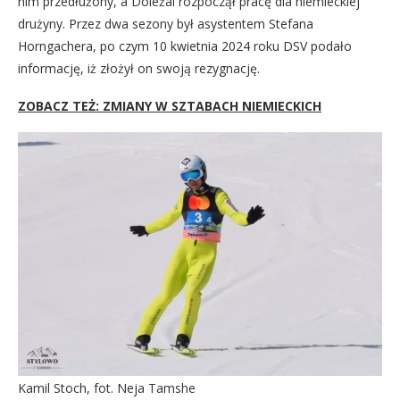
nim przedłużony, a Doležal rozpoczął pracę dla niemieckiej
drużyny. Przez dwa sezony był asystentem Stefana
Horngachera, po czym 10 kwietnia 2024 roku DSV podało
informację, iż złożył on swoją rezygnację.
ZOBACZ TEŻ: ZMIANY W SZTABACH NIEMIECKICH
Kamil Stoch, fot. Neja Tamshe