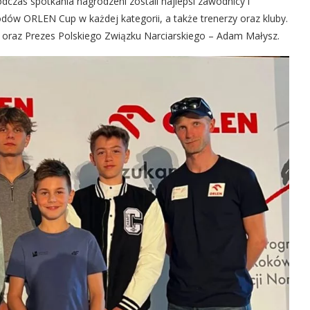
zas spotkania nagrodzeni zostali najlepsi zawodnicy i
wodów ORLEN Cup w każdej kategorii, a także trenerzy oraz kluby.
 oraz Prezes Polskiego Związku Narciarskiego – Adam Małysz.