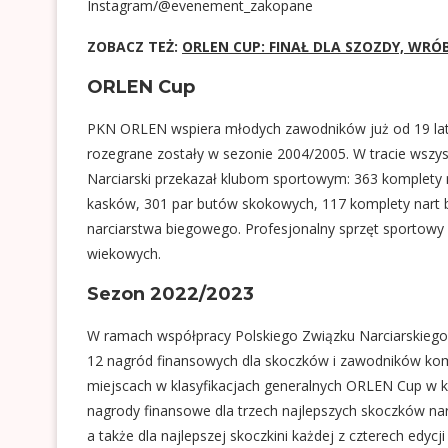
Instagram/@evenement_zakopane
ZOBACZ TEŻ:
ORLEN CUP: FINAŁ DLA SZOZDY, WRÓ
ORLEN Cup
PKN ORLEN wspiera młodych zawodników już od 19 la
rozegrane zostały w sezonie 2004/2005. W tracie wszy
Narciarski przekazał klubom sportowym: 363 komplety
kasków, 301 par butów skokowych, 117 komplety nart 
narciarstwa biegowego. Profesjonalny sprzęt sportowy
wiekowych.
Sezon 2022/2023
W ramach współpracy Polskiego Związku Narciarskieg
12 nagród finansowych dla skoczków i zawodników kombi
miejscach w klasyfikacjach generalnych ORLEN Cup w ka
nagrody finansowe dla trzech najlepszych skoczków nar
a także dla najlepszej skoczkini każdej z czterech edycji