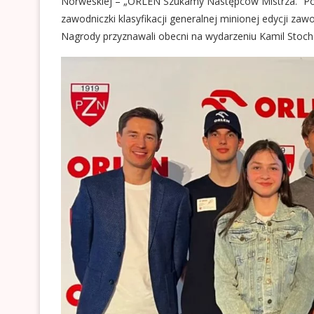
Norweskiej – „ORLEN Szukamy Następców Mistrza.” Podc
zawodniczki klasyfikacji generalnej minionej edycji za
Nagrody przyznawali obecni na wydarzeniu Kamil Stoch