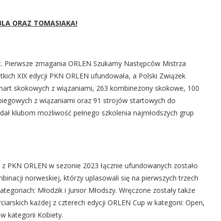
BLA ORAZ TOMASIAKA!
t. Pierwsze zmagania ORLEN Szukamy Następców Mistrza
stkich XIX edycji PKN ORLEN ufundowała, a Polski Związek
 nart skokowych z wiązaniami, 263 kombinezony skokowe, 100
biegowych z wiązaniami oraz 91 strojów startowych do
 dał klubom możliwość pełnego szkolenia najmłodszych grup
o z PKN ORLEN w sezonie 2023 łącznie ufundowanych zostało
nacji norweskiej, którzy uplasowali się na pierwszych trzech
tegoriach: Młodzik i Junior Młodszy. Wręczone zostały także
ciarskich każdej z czterech edycji ORLEN Cup w kategorii: Open,
 w kategorii Kobiety.