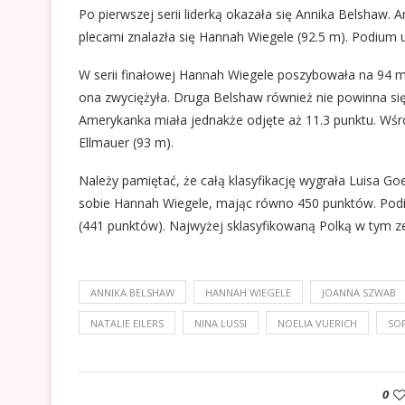
Po pierwszej serii liderką okazała się Annika Belshaw.
plecami znalazła się Hannah Wiegele (92.5 m). Podium uz
W serii finałowej Hannah Wiegele poszybowała na 94 m
ona zwyciężyła. Druga Belshaw również nie powinna si
Amerykanka miała jednakże odjęte aż 11.3 punktu. Wśró
Ellmauer (93 m).
Należy pamiętać, że całą klasyfikację wygrała Luisa G
sobie Hannah Wiegele, mając równo 450 punktów. Podiu
(441 punktów). Najwyżej sklasyfikowaną Polką w tym ze
ANNIKA BELSHAW
HANNAH WIEGELE
JOANNA SZWAB
NATALIE EILERS
NINA LUSSI
NOELIA VUERICH
SO
0