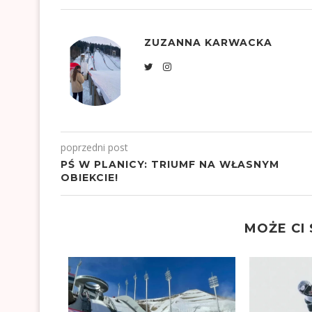
ZUZANNA KARWACKA
poprzedni post
PŚ W PLANICY: TRIUMF NA WŁASNYM
OBIEKCIE!
MOŻE CI
TALNY W
IĘSTWO
23