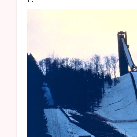
tutaj
.