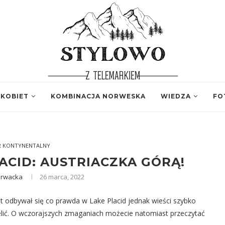
 KOBIET
KOMBINACJA NORWESKA
WIEDZA
FO
R KONTYNENTALNY
ACID: AUSTRIACZKA GÓRĄ!
arwacka
26 marca, 2022
t odbywał się co prawda w Lake Placid jednak wieści szybko
elić. O wczorajszych zmaganiach możecie natomiast przeczytać