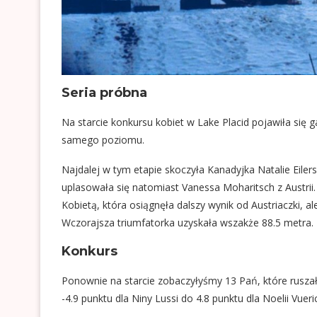
Seria próbna
Na starcie konkursu kobiet w Lake Placid pojawiła się 
samego poziomu.
Najdalej w tym etapie skoczyła Kanadyjka Natalie Eilers
uplasowała się natomiast Vanessa Moharitsch z Austrii.
Kobietą, która osiągnęła dalszy wynik od Austriaczki, a
Wczorajsza triumfatorka uzyskała wszakże 88.5 metra.
Konkurs
Ponownie na starcie zobaczyłyśmy 13 Pań, które ruszał
-4.9 punktu dla Niny Lussi do 4.8 punktu dla Noelii Vueri