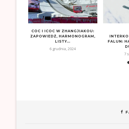
COC I ICOC W ZHANGJIAKOU:
ZAPOWIEDŹ, HARMONOGRAM,
INTERK
LISTY...
FALUN: H
D
6 grudnia, 2024
7 
F