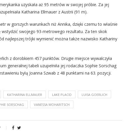
 Amerykanka uzyskała aż 95 metrów w swojej próbie. Za jej
upełniała Katharina Ellmauer z Austrii (91 m).
etr w gorszych warunkach niż Annika, dzięki czemu to właśnie
ę wstydzić swojego 93-metrowego rezultatu. Za ten skok
d najlepszej trójki wymienić można także nazwisko Kathariny
oerlich z dorobkiem 457 punktów. Drugie miejsce wywalczyła
m generalnej tabeli uzupełniła jej rodaczka Sophie Sorschag
stawieniu byłą Joanna Szwab z 48 punktami na 63. pozycji.
KATHARINA ELLMAUER
LAKE PLACID
LUISA GOERLICH
PHIE SORSCHAG
VANESSA MOHARITSCH