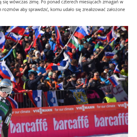
cą się wówczas zimę. Po ponad czterech miesiącach zmagań w
h rozmów aby sprawdzić, komu udało się zrealizować założone