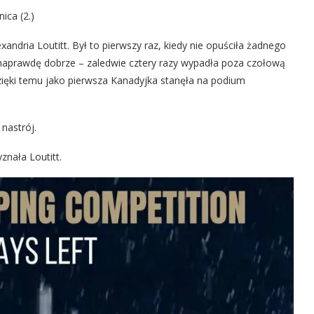
ica (2.)
ndria Loutitt. Był to pierwszy raz, kiedy nie opuściła żadnego
naprawdę dobrze – zaledwie cztery razy wypadła poza czołową
zięki temu jako pierwsza Kanadyjka stanęła na podium
 nastrój.
yznała Loutitt.