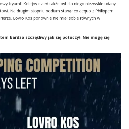
szy tryumf. Kolejny dzień także był dla niego niezwykle udany.
towi. Na drugim stopniu podium stanął ex aequo z Philippem
arierze. Lovro Kos ponownie nie miał sobie równych w
tem bardzo szczęśliwy jak się potoczył. Nie mogę się