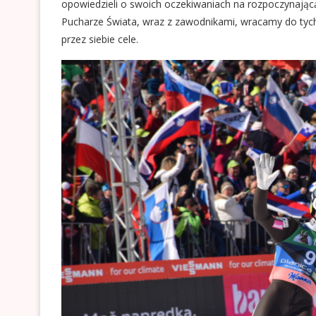
opowiedzieli o swoich oczekiwaniach na rozpoczynają
Pucharze Świata, wraz z zawodnikami, wracamy do tyc
przez siebie cele.