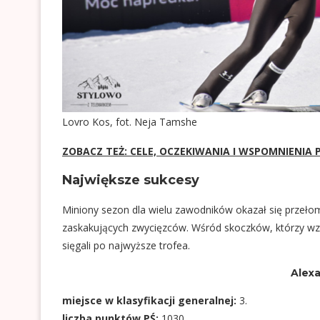
Lovro Kos, fot. Neja Tamshe
ZOBACZ TEŻ: CELE, OCZEKIWANIA I WSPOMNIENIA
Największe sukcesy
Miniony sezon dla wielu zawodników okazał się przeło
zaskakujących zwycięzców. Wśród skoczków, którzy wzięl
sięgali po najwyższe trofea.
Alexa
miejsce w klasyfikacji generalnej:
3.
liczba punktów PŚ:
1030