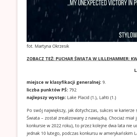
fot. Martyna Okrzesik
ZOBACZ TEŻ: PUCHAR ŚWIATA W LILLEHAMMER: KWA
L
miejsce w klasyfikacji generalnej:
9.
liczba punktów PŚ:
792
najlepszy występ:
Lake Placid (1.), Lahti (1.)
Po swój największy, jak dotychczas, sukces w karierze 
Świata – został zrealizowany z nawiązką. Chociaż mia
konkursie w 2022 roku), to przez kolejne dwa lata nie 
jednak 10 lutego, podczas konkursu w amerykańskim La