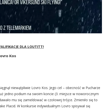
LIFIKACJE DLA LOUTITT!
ovro Kos
sięgnął niewątpliwie Lovro Kos. Jego cel – obecność w Pucharze
ł już jedno podium na swoim koncie (3. miejsce w noworocznym
udawało mu się zameldować w czołowej trójce. Zmieniło się to
ke Placid. W konkursie indywidualnym Lovro spisywał się